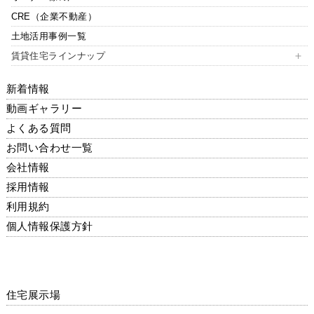
CRE（企業不動産）
シンプルな平屋
土地活用事例一覧
断熱の家
賃貸住宅ラインナップ
ビルトインガレージの家
エルヴェ
未来を創るZEHの家
新着情報
デュラカーサ
自由な箱の家
動画ギャラリー
デュラカーサ・ルシア
よくある質問
デュラカーサ・セーヌ
お問い合わせ一覧
リコルテ
会社情報
エスパース
採用情報
アンプルール・リーブル
利用規約
アムール
個人情報保護方針
住宅展示場