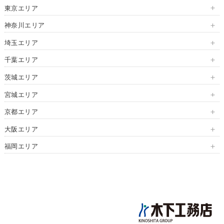
東京エリア
新大久保展示場
神奈川エリア
石神井展示場
藤沢展示場
埼玉エリア
立川展示場
港北インター展示場
さいたま展示場
千葉エリア
三鷹展示場
横浜展示場
久喜展示場
幕張展示場
茨城エリア
加平展示場
古淵展示場
川口・鳩ヶ谷展示場
市川展示場
つくば展示場
宮城エリア
八王子展示場
厚木展示場
かしわ沼南展示場
長町展示場
京都エリア
池袋展示場
利府展示場
京都四条展示場
大阪エリア
江戸川展示場
泉展示場
中百舌鳥展示場
福岡エリア
マリナ通り展示場
大野城展示場