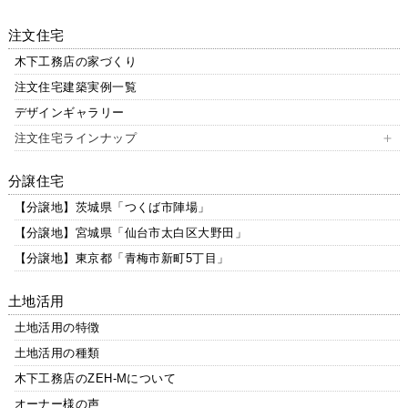
注文住宅
木下工務店の家づくり
注文住宅建築実例一覧
デザインギャラリー
注文住宅ラインナップ
smite(スマイテ)
分譲住宅
ペットと過ごす家
【分譲地】茨城県「つくば市陣場」
URBAN GRANSIS
【分譲地】宮城県「仙台市太白区大野田」
Graci・yas
【分譲地】東京都「青梅市新町5丁目」
Ku・ra・su家
Chaleur
土地活用
Liberte
土地活用の特徴
LEGĀTO Ⅲ
土地活用の種類
三階建住宅
木下工務店のZEH-Mについて
耐久の家
オーナー様の声