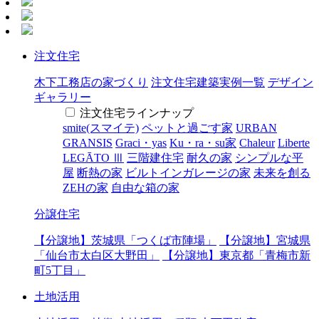
注文住宅
木下工務店の家づくり
注文住宅建築実例一覧
デザイン
ギャラリー
注文住宅ラインナップ
smite(スマイテ)
ペットと過ごす家
URBAN
GRANSIS
Graci・yas
Ku・ra・su家
Chaleur
Liberte
LEGĀTO Ⅲ
三階建住宅
耐久の家
シンプルな平
屋
断熱の家
ビルトインガレージの家
未来を創る
ZEHの家
自由な箱の家
分譲住宅
【分譲地】茨城県「つくば市陣場」
【分譲地】宮城県
「仙台市太白区大野田」
【分譲地】東京都「青梅市新
町5丁目」
土地活用