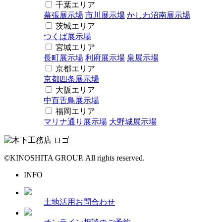
千葉エリア
幕張展示場
市川展示場
かしわ沼南展示場
茨城エリア
つくば展示場
宮城エリア
長町展示場
利府展示場
泉展示場
京都エリア
京都四条展示場
大阪エリア
中百舌鳥展示場
福岡エリア
マリナ通り展示場
大野城展示場
©KINOSHITA GROUP. All rights reserved.
INFO
土地活用お問合わせ