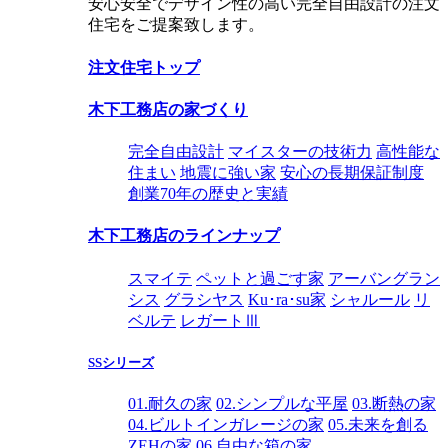
安心安全でデザイン性の高い完全自由設計の注文
住宅をご提案致します。
注文住宅トップ
木下工務店の家づくり
完全自由設計
マイスターの技術力
高性能な
住まい
地震に強い家
安心の長期保証制度
創業70年の歴史と実績
木下工務店のラインナップ
スマイテ
ペットと過ごす家
アーバングラン
シス
グラシヤス
Ku･ra･su家
シャルール
リ
ベルテ
レガートⅢ
SSシリーズ
01.耐久の家
02.シンプルな平屋
03.断熱の家
04.ビルトインガレージの家
05.未来を創る
ZEHの家
06.自由な箱の家