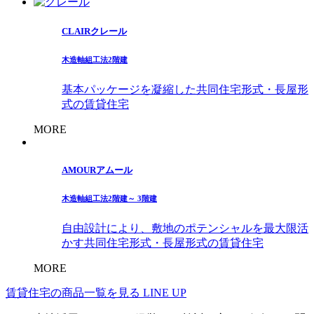
CLAIR
クレール
木造軸組工法
2階建
基本パッケージを凝縮した共同住宅形式・長屋形
式の賃貸住宅
MORE
AMOUR
アムール
木造軸組工法
2階建～ 3階建
自由設計により、敷地のポテンシャルを最大限活
かす共同住宅形式・長屋形式の賃貸住宅
MORE
賃貸住宅の商品一覧を見る
LINE UP