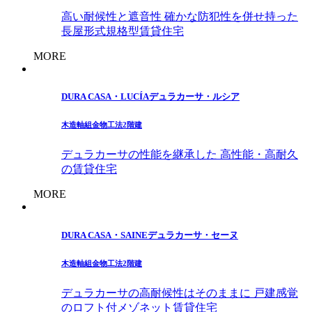
高い耐候性と遮音性 確かな防犯性を併せ持った
長屋形式規格型賃貸住宅
MORE
DURA CASA・LUCÍA
デュラカーサ・ルシア
木造軸組金物工法
2階建
デュラカーサの性能を継承した 高性能・高耐久
の賃貸住宅
MORE
DURA CASA・SAINE
デュラカーサ・セーヌ
木造軸組金物工法
2階建
デュラカーサの高耐候性はそのままに 戸建感覚
のロフト付メゾネット賃貸住宅