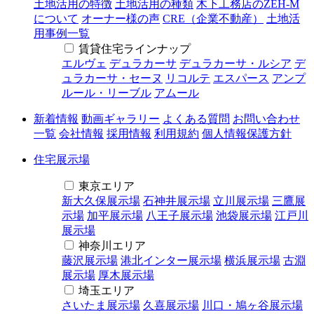
土地活用の特徴
土地活用の種類
木下工務店のZEH-M
について
オーナー様の声
CRE（企業不動産）
土地活
用事例一覧
賃貸住宅ラインナップ
エルヴェ
デュラカーサ
デュラカーサ・ルシア
デ
ュラカーサ・セーヌ
リコルテ
エスパース
アンプ
ルール・リーブル
アムール
新着情報
動画ギャラリー
よくある質問
お問い合わせ
一覧
会社情報
採用情報
利用規約
個人情報保護方針
住宅展示場
東京エリア
新大久保展示場
石神井展示場
立川展示場
三鷹展
示場
加平展示場
八王子展示場
池袋展示場
江戸川
展示場
神奈川エリア
藤沢展示場
港北インター展示場
横浜展示場
古淵
展示場
厚木展示場
埼玉エリア
さいたま展示場
久喜展示場
川口・鳩ヶ谷展示場