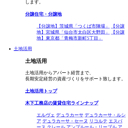
します。
分譲住宅・分譲地
【分譲地】茨城県「つくば市陣場」
【分譲
地】宮城県「仙台市太白区大野田」
【分譲
地】東京都「青梅市新町5丁目」
土地活用
土地活用
土地活用からアパート経営まで、
長期安定経営の資産づくりをサポート致します。
土地活用トップ
木下工務店の賃貸住宅ラインナップ
エルヴェ
デュラカーサ
デュラカーサ・ルシ
ア
デュラカーサ・セーヌ
リコルテ
エスパ
ース
クレール
アンプルール・リーブル
ア