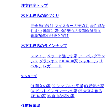
注文住宅トップ
木下工務店の家づくり
完全自由設計
マイスターの技術力
高性能な
住まい
地震に強い家
安心の長期保証制度
創業70年の歴史と実績
木下工務店のラインナップ
スマイテ
ペットと過ごす家
アーバングラン
シス
グラシヤス
Ku･ra･su家
シャルール
リ
ベルテ
レガートⅢ
SSシリーズ
01.耐久の家
02.シンプルな平屋
03.断熱の家
04.ビルトインガレージの家
05.未来を創る
ZEHの家
06.自由な箱の家
住宅展示場